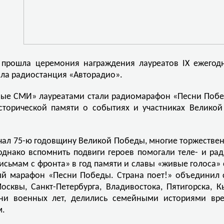
vo прошла церемония награждения лауреатов IX ежег
ила радиостанция «Авторадио».
ные СМИ» лауреатами стали радиомарафон «Песни Побед
сторической памяти о событиях и участниках Велико
ечал 75-ю годовщину Великой Победы, многие торжестве
днако вспомнить подвиги героев помогали теле- и рад
Письмам с фронта» в год памяти и славы «живые голоса
й марафон «Песни Победы. Страна поет!» объединил с
сквы, Санкт-Петербурга, Владивостока, Пятигорска, К
ни военных лет, делились семейными историями вре
м.