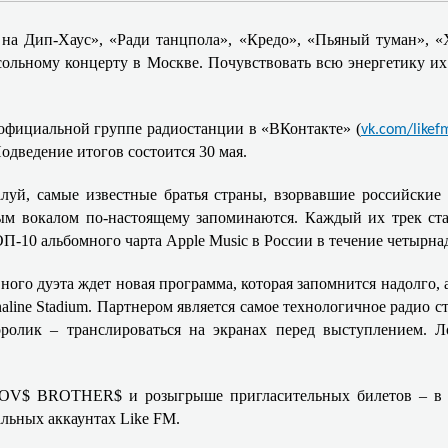
на Дип-Хаус», «Ради танцпола», «Кредо», «Пьяный туман»,
ольному концерту в Москве. Почувствовать всю энергетику и
официальной группе радиостанции в «ВКонтакте» (
vk.com/likef
одведение итогов состоится 30 мая.
луй, самые известные братья страны, взорвавшие российские 
ым вокалом по-настоящему запоминаются. Каждый их трек ста
П-10 альбомного чарта Apple Music в России в течение четырна
ого дуэта ждет новая программа, которая запомнится надолго,
 Stadium. Партнером является самое технологичное радио стр
оролик – транслироваться на экранах перед выступлением. 
V$ BROTHER$ и розыгрыше пригласительных билетов – в эф
альных аккаунтах
Like
FM
.