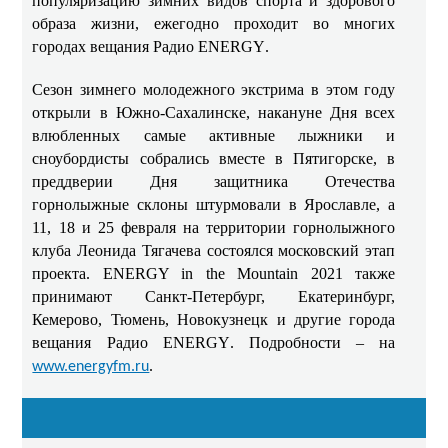
популяризацию зимних видов спорта и здорового
образа жизни, ежегодно проходит во многих
городах вещания Радио
ENERGY
.
Сезон зимнего молодежного экстрима в этом году
открыли в Южно-Сахалинске, накануне Дня всех
влюбленных самые активные лыжники и
сноубордисты собрались вместе в Пятигорске, в
преддверии Дня защитника Отечества
горнолыжные склоны штурмовали в Ярославле, а
11, 18 и 25 февраля на территории горнолыжного
клуба Леонида Тягачева состоялся московский этап
проекта.
ENERGY
in
the
Mountain
2021 также
принимают Санкт-Петербург, Екатеринбург,
Кемерово, Тюмень, Новокузнецк и другие города
вещания Радио
ENERGY
. Подробности – на
.
www.energyfm.ru