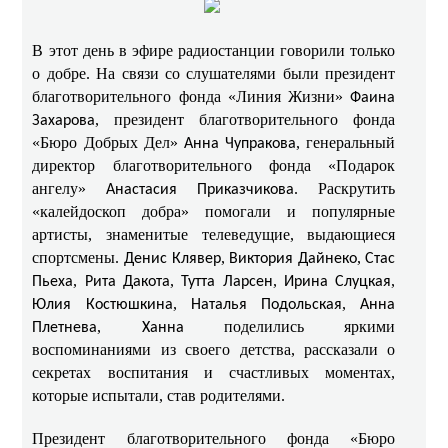
В этот день в эфире радиостанции говорили только
о добре. На связи со слушателями были президент
благотворительного фонда «Линия Жизни»
Фаина
, президент благотворительного фонда
Захарова
«Бюро Добрых Дел»
, генеральный
Анна Чупракова
директор благотворительного фонда «Подарок
ангелу»
. Раскрутить
Анастасия Приказчикова
«калейдоскоп добра» помогали и популярные
артисты, знаменитые телеведущие, выдающиеся
спортсмены.
,
,
Денис Клявер
Виктория Дайнеко
Стас
,
,
,
,
Пьеха
Рита Дакота
Тутта Ларсен
Ирина Слуцкая
,
,
Юлия Костюшкина
Наталья Подольская
Анна
,
поделились яркими
Плетнева
Ханна
воспоминаниями из своего детства, рассказали о
секретах воспитания и счастливых моментах,
которые испытали, став родителями.
Президент благотворительного фонда «Бюро