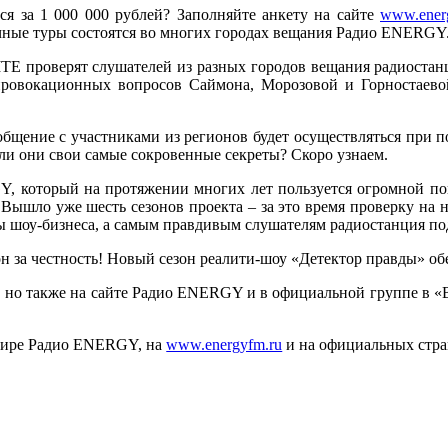
ься за 1 000 000 рублей? Заполняйте анкету на сайте
www.ener
чные туры состоятся во многих городах вещания Радио ENERGY
TE проверят слушателей из разных городов вещания радиостан
провокационных вопросов Саймона, Морозовой и Горностаево
бщение с участниками из регионов будет осуществляться при 
ли они свои самые сокровенные секреты? Скоро узнаем.
, который на протяжении многих лет пользуется огромной поп
ышло уже шесть сезонов проекта – за это время проверку на н
ды шоу-бизнеса, а самым правдивым слушателям радиостанция п
н за честность! Новый сезон реалити-шоу «Детектор правды» об
е, но также на сайте Радио ENERGY и в официальной группе в 
эфире Радио ENERGY, на
www.energyfm.ru
и на официальных стра