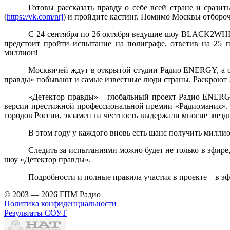
Готовы рассказать правду о себе всей стране и сразит
(
https://vk.com/nrj
) и пройдите кастинг. Помимо Москвы отборо
С 24 сентября по 26 октября ведущие шоу BLACK2WHI
предстоит пройти испытание на полиграфе, ответив на 25 
миллион!
Москвичей ждут в открытой студии Радио ENERGY, а о
правды» побывают и самые известные люди страны. Раскроют 
«Детектор правды» – глобальный проект Радио ENERGY
версии престижной профессиональной премии «Радиомания». В
городов России, экзамен на честность выдержали многие звез
В этом году у каждого вновь есть шанс получить миллио
Следить за испытаниями можно будет не только в эфир
шоу «Детектор правды».
Подробности и полные правила участия в проекте – в 
© 2003 — 2026 ГПМ Радио
Политика конфиденциальности
Результаты СОУТ