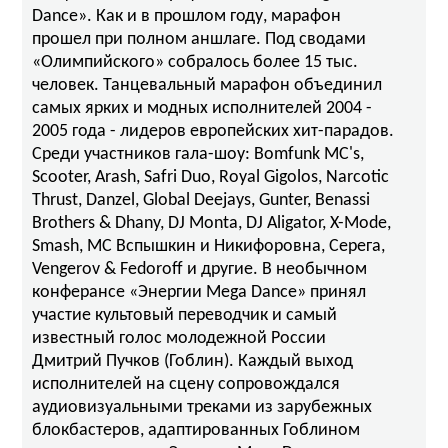
Dance». Как и в прошлом году, марафон
прошел при полном аншлаге. Под сводами
«Олимпийского» собралось более 15 тыс.
человек. Танцевальный марафон объединил
самых ярких и модных исполнителей 2004 -
2005 года - лидеров европейских хит-парадов.
Среди участников гала-шоу: Bomfunk MC's,
Scooter, Arash, Safri Duo, Royal Gigolos, Narcotic
Thrust, Danzel, Global Deejays, Gunter, Benassi
Brothers & Dhany, DJ Monta, DJ Aligator, X-Mode,
Smash, МС Вспышкин и Никифоровна, Серега,
Vengerov & Fedoroff и другие. В необычном
конферансе «Энергии Mega Dance» принял
участие культовый переводчик и самый
известный голос молодежной России
Дмитрий Пучков (Гоблин). Каждый выход
исполнителей на сцену сопровождался
аудиовизуальными треками из зарубежных
блокбастеров, адаптированных Гоблином