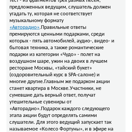
тест - из фрагментов трех разных песен,
предложенных ведущим, слушатель должен
угадать ту, которая не соответствует
музыкальному формату
«Авторадио»
.Правильные ответы
премируются ценными подарками, среди
которых - пять автомобилей, аудио-, видео- и
бытовая техника, а также романтические
подарки из категории «Чудо» - полет на
воздушном шаре, ужин на двоих в лучшем
ресторане Москвы, «тайский букет»
(оздоровительный курс в SPA-салоне) и
многие другие.Главным же подарком акции
станет квартира в Москве.Участники, не
сумевшие дать верный ответ, получат
утешительные сувениры от
«Авторадио».Подарок каждого следующего
этапа акции будут определять самими
слушатели. Для этого ведущий запускает так
называемое «Колесо Фортуны», и в эфире на