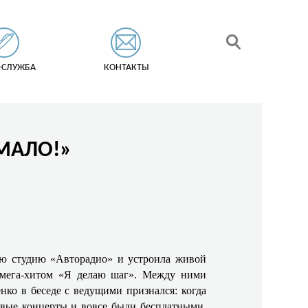
-СЛУЖБА
КОНТАКТЫ
 МАЛО!»
вую студию «Авторадио» и устроила живой
 мега-хитом «Я делаю шаг». Между ними
нко в беседе с ведущими признался: когда
ервые концерты и вовсе были бесплатными.