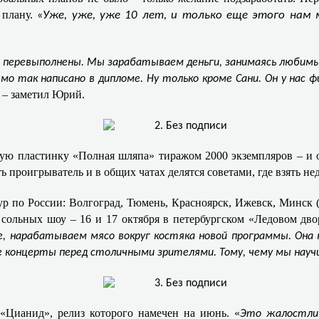
 плану.
«
Уже, уже, уже 10 лет, и только еще этого нам 
, перевыполнены. Мы зарабатываем деньги, занимаясь любимы
 так написано в дипломе. Ну только кроме Сани. Он у нас 
, – заметил Юрий.
ю пластинку «Полная шляпа» тиражом 2000 экземпляров – и 
проигрыватель и в общих чатах делятся советами, где взять не
р по России: Волгоград, Тюмень, Красноярск, Ижевск, Минск (2
х сольных шоу – 16 и 17 октября в петербургском «Ледовом дв
е, нарабатываем мясо вокруг костяка новой программы. Она
е концерты перед столичными зрителями. Тому, чему мы научи
«Цианид», релиз которого намечен на июнь. «
Это жалостлив