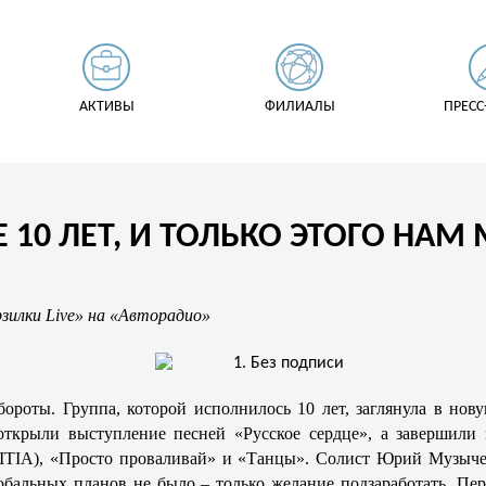
АКТИВЫ
ФИЛИАЛЫ
ПРЕСС
10 ЛЕТ, И ТОЛЬКО ЭТОГО НАМ
зилки Live» на «Авторадио»
бороты. Группа, которой исполнилось 10 лет, заглянула в но
открыли выступление песней «Русское сердце», а завершили
 TRITIA), «Просто проваливай» и «Танцы». Солист Юрий Музыче
глобальных планов не было – только желание подзаработать. П