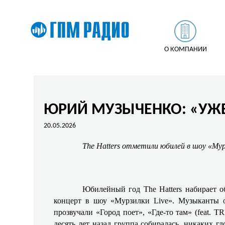
О КОМПАНИИ
ЮРИЙ МУЗЫЧЕНКО: «УЖЕ 
20.05.2026
The Hatters отметили юбилей в шоу «Мур
Юбилейный год The Hatters набирает о
концерт в шоу «Мурзилки Live». Музыканты 
прозвучали «Город поет», «Где-то там» (feat.
десять лет назад группа собиралась, никаких 