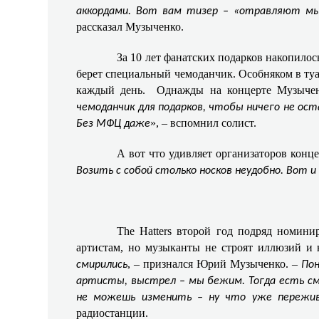
аккордами. Вот вам тизер – «отравляют мы
рассказал Музыченко.
За 10 лет фанатских подарков накопилос
берет специальный чемоданчик. Особняком в туал
каждый день.
Однажды на концерте Музычен
чемоданчик для подарков, чтобы ничего не ос
», – вспомнил солист.
Без МФЦ даже
А вот что удивляет организаторов конце
Возить с собой столько носков неудобно. Вот и
The Hatters второй год подряд номин
артистам, но музыканты не строят иллюзий и н
, – признался Юрий Музыченко. –
смирились
Пон
артисты, выстрел – мы бежим. Тогда есть см
не можешь изменить – ну что уже пережи
радиостанции.