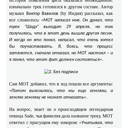
История появления фита оказалась неожиданной:
изначально трек готовился в другом составе. Автор
музыки
by Индия) рассказал, как
Виктор Вавилов (
все сложилось: «
МОТ написал мне. Он думал, что
трек "Шадэ" выходит 29 апреля, но так
получилось, что в этот день вышла другая песня.
И когда он это понял, написал, что очень хотел
бы поучаствовать. Я, боясь, что процесс
затянется, сначала отказал, но МОТ настоял – и
».
я понял, что этот фит должен состояться
Сам МОТ добавил, что в ход пошли все аргументы:
«
Потом выяснилось, что мы еще земляки, а
».
земляк земляку не может отказать
На вопрос, знает ли о происходящем легендарная
певица Sade, чья фамилия дала название треку, МОТ
ответил с присущим ему юмором: «
Учитывая, что