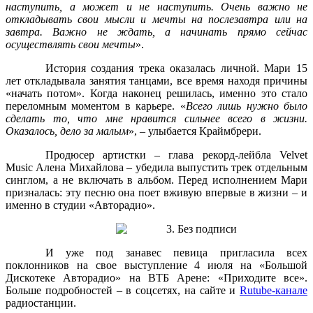
наступить, а может и не наступить. Очень важно не
откладывать свои мысли и мечты на послезавтра или на
завтра. Важно не ждать, а начинать прямо сейчас
осуществлять свои мечты
».
История создания трека оказалась личной. Мари 15
лет откладывала занятия танцами, все время находя причины
«начать потом». Когда наконец решилась, именно это стало
переломным моментом в карьере. «
Всего лишь нужно было
сделать то, что мне нравится сильнее всего в жизни.
Оказалось, дело за малым
», – улыбается Краймбрери.
Продюсер артистки – глава рекорд-лейбла Velvet
Music Алена Михайлова – убедила выпустить трек отдельным
синглом, а не включать в альбом. Перед исполнением Мари
призналась: эту песню она поет вживую впервые в жизни – и
именно в студии «Авторадио».
И уже под занавес певица пригласила всех
поклонников на свое выступление 4 июля на «Большой
Дискотеке Авторадио» на ВТБ Арене: «Приходите все».
Больше подробностей – в соцсетях, на сайте и
Rutube-канале
радиостанции.