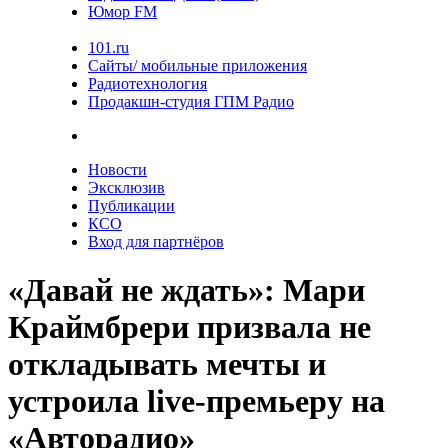
Юмор FM
101.ru
Сайты/ мобильные приложения
Радиотехнология
Продакшн-студия ГПМ Радио
Новости
Эксклюзив
Публикации
КСО
Вход для партнёров
«Давай не ждать»: Мари
Краймбрери призвала не
откладывать мечты и
устроила live-премьеру на
«Авторадио»