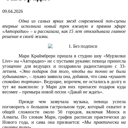
09.04.2026
Одна из самых ярких звезд современной поп-сцены
впервые исполнила новый трек вживую в прямом эфире
«Авторадио» – и рассказала, как 15 лет откладывала главное
решение в своей жизни.
Мари Краймбрери пришла в студию шоу «Мурзилки
Live» на «Авторадио» не с пустыми руками: певица принесла
угощение для ведущих и поздравила радиостанцию с 33-
летием. «
Это подарок для того, чтобы вы точно не были
худышками
», – лукаво заявила она, добавив, что сама «
кушает
спокойно тортики
». Ведущие, впрочем, не остались в долгу и
тут же выяснили: у Мари для них припасен подарок куда
весомее – премьера новой песни «Давай не ждать».
Прежде чем зазвучала музыка, певица успела
поговорить о большом гастрольном туре, который охватит в
общей сложности около 50 городов, включая Минск и
Алматы. По словам Мари, график расписан практически до
Нового года, и сама она признается: «
Мы практически на
старте тура
».