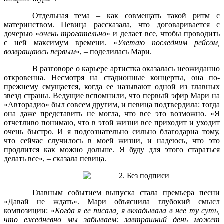
Отдельная тема – как совмещать такой ритм с
материнством. Певица рассказала, что договаривается с
дочерью «
очень трогательно
» и делает все, чтобы проводить
с ней максимум времени. «
Улетаю последним рейсом,
возвращаюсь первым
», – поделилась Мари.
В разговоре о карьере артистка оказалась неожиданно
откровенна. Несмотря на стадионные концерты, она по-
прежнему смущается, когда ее называют одной из главных
звезд страны. Ведущие вспомнили, что первый эфир Мари на
«Авторадио» был совсем другим, и певица подтвердила: тогда
она даже представить не могла, что все это возможно. «Я
отчетливо понимаю, что в этой жизни все приходит и уходит
очень быстро. И я подсознательно сильно благодарна тому,
что сейчас случилось в моей жизни, и надеюсь, что это
продлится как можно дольше. Я буду для этого стараться
делать все», – сказала певица.
Главным событием выпуска стала премьера песни
«Давай не ждать». Мари объяснила глубокий смысл
композиции: «
Когда я ее писала, я вкладывала в нее ту суть,
что ежедневно мы забываем: завтрашний день может