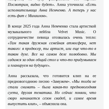
Посмотрим, видно будет».
Анна уточнила:
«Есть
исполнительница Анна Немченко. А теперь у нас
есть фит с Михаилом».
В конце 2025 года Анна Немченко стала артисткой
музыкального лейбла Velvet Music. О
сотрудничестве певица отозвалась очень тепло:
«Там такая дружная семейная атмосфера, нет
такого: я продюсер, ты артист, или еще что-то в
таком духе. Все на самом деле полюбовно. Мы
садимся за один общий стол и что-то придумываем
и планируем на будущее».
Анна рассказала, что готовится клип на ее
предновогоднюю песню «Замужем».
«Мы тогда не
стали снимать – была какая-то предновогодняя
суета, другая тематика. Но сейчас поняли, что
скоро начинается сезон свадеб, и самое время
выпустить клип», –
объяснила она.