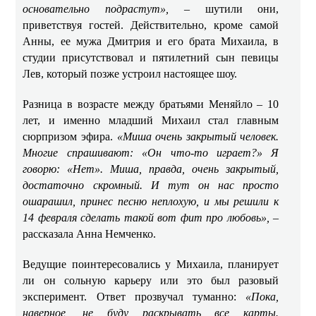
основательно подрастут»,
– шутили они,
приветствуя гостей. Действительно, кроме самой
Анны, ее мужа Дмитрия и его брата Михаила, в
студии присутствовал и пятилетний сын певицы
Лев, который позже устроил настоящее шоу.
Разница в возрасте между братьями Меняйло – 10
лет, и именно младший Михаил стал главным
сюрпризом эфира.
«Миша очень закрытый человек.
Многие спрашивают: «Он что-то играет?» Я
говорю: «Нет». Миша, правда, очень закрытый,
достаточно скромный. И тут он нас просто
ошарашил, принес песню неплохую, и мы решили к
14 февраля сделать такой вот фит про любовь»,
–
рассказала Анна Немченко.
Ведущие поинтересовались у Михаила, планирует
ли он сольную карьеру или это был разовый
эксперимент. Ответ прозвучал туманно:
«Пока,
наверное, не буду раскрывать все карты.