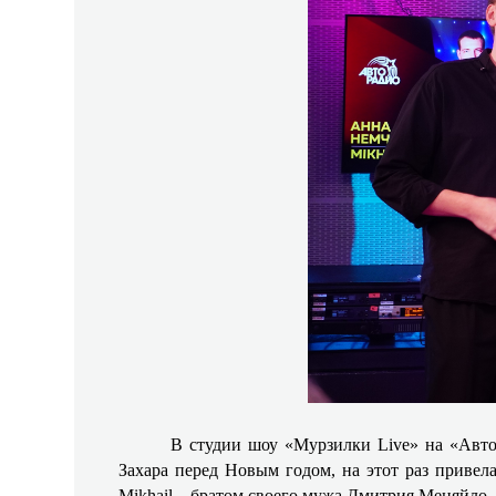
В студии шоу «Мурзилки Live» на «Автор
Захара перед Новым годом, на этот раз привел
Mikhail – братом своего мужа Дмитрия Меняйло.