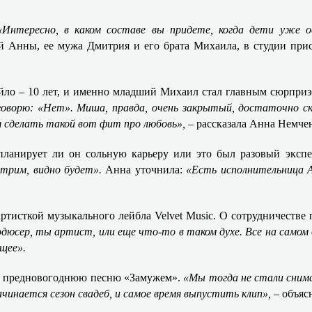
«Интересно, в каком составе вы придете, когда дети уже 
ой Анны, ее мужа Дмитрия и его брата Михаила, в студии при
яйло – 10 лет, и именно младший Михаил стал главным сюрпри
оворю: «Нет». Миша, правда, очень закрытый, достаточно с
ля сделать такой вот фит про любовь»,
– рассказала Анна Немче
планирует ли он сольную карьеру или это был разовый экспе
отрим, видно будет».
Анна уточнила:
«Есть исполнительница А
ртисткой музыкального лейбла Velvet Music. О сотрудничестве 
дюсер, ты артист, или еще что-то в таком духе. Все на самом 
щее».
 ее предновогоднюю песню «Замужем».
«Мы тогда не стали снима
ачинается сезон свадеб, и самое время выпустить клип», –
объяс