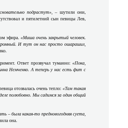
основательно подрастут»,
– шутили они,
сутствовал и пятилетний сын певицы Лев,
зом эфира.
«Миша очень закрытый человек.
кромный. И тут он нас просто ошарашил,
нко.
римент. Ответ прозвучал туманно:
«Пока,
нна Немченко. А теперь у нас есть фит с
певица отозвалась очень тепло:
«Там такая
деле полюбовно. Мы садимся за один общий
ть – была какая-то предновогодняя суета,
нила она.