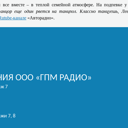
и все вместе – в теплой семейной атмосфере. На подпевке
анцор еще один рвется на танцпол. Классно танцуешь, Ле
Rutube-канале
«Авторадио».
ИЯ ООО «ГПМ РАДИО»
аж 7
жи 7, 8