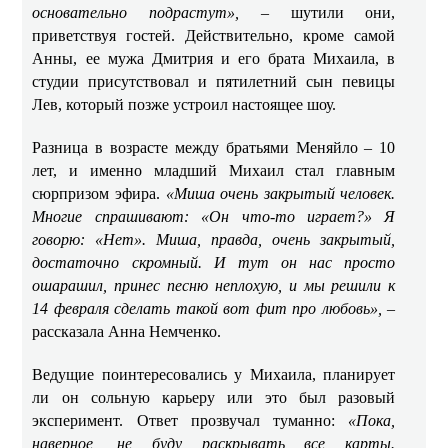
основательно подрастут»,
– шутили они,
приветствуя гостей. Действительно, кроме самой
Анны, ее мужа Дмитрия и его брата Михаила, в
студии присутствовал и пятилетний сын певицы
Лев, который позже устроил настоящее шоу.
Разница в возрасте между братьями Меняйло – 10
лет, и именно младший Михаил стал главным
сюрпризом эфира.
«Миша очень закрытый человек.
Многие спрашивают: «Он что-то играет?» Я
говорю: «Нет». Миша, правда, очень закрытый,
достаточно скромный. И тут он нас просто
ошарашил, принес песню неплохую, и мы решили к
14 февраля сделать такой вот фит про любовь»,
–
рассказала Анна Немченко.
Ведущие поинтересовались у Михаила, планирует
ли он сольную карьеру или это был разовый
эксперимент. Ответ прозвучал туманно:
«Пока,
наверное, не буду раскрывать все карты.