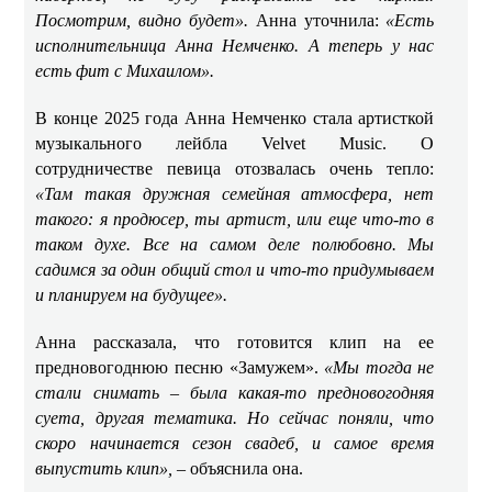
Посмотрим, видно будет».
Анна уточнила:
«Есть
исполнительница Анна Немченко. А теперь у нас
есть фит с Михаилом».
В конце 2025 года Анна Немченко стала артисткой
музыкального лейбла Velvet Music. О
сотрудничестве певица отозвалась очень тепло:
«Там такая дружная семейная атмосфера, нет
такого: я продюсер, ты артист, или еще что-то в
таком духе. Все на самом деле полюбовно. Мы
садимся за один общий стол и что-то придумываем
и планируем на будущее».
Анна рассказала, что готовится клип на ее
предновогоднюю песню «Замужем».
«Мы тогда не
стали снимать – была какая-то предновогодняя
суета, другая тематика. Но сейчас поняли, что
скоро начинается сезон свадеб, и самое время
выпустить клип», –
объяснила она.