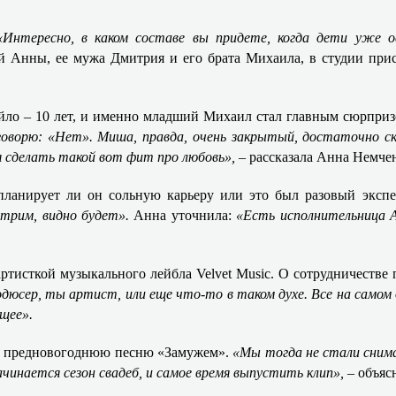
«Интересно, в каком составе вы придете, когда дети уже 
ой Анны, ее мужа Дмитрия и его брата Михаила, в студии при
яйло – 10 лет, и именно младший Михаил стал главным сюрпри
оворю: «Нет». Миша, правда, очень закрытый, достаточно с
ля сделать такой вот фит про любовь»,
– рассказала Анна Немче
планирует ли он сольную карьеру или это был разовый экспе
отрим, видно будет».
Анна уточнила:
«Есть исполнительница А
ртисткой музыкального лейбла Velvet Music. О сотрудничестве 
дюсер, ты артист, или еще что-то в таком духе. Все на самом 
щее».
 ее предновогоднюю песню «Замужем».
«Мы тогда не стали снима
ачинается сезон свадеб, и самое время выпустить клип», –
объяс