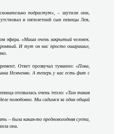
основательно подрастут»,
– шутили они,
сутствовал и пятилетний сын певицы Лев,
зом эфира.
«Миша очень закрытый человек.
кромный. И тут он нас просто ошарашил,
нко.
римент. Ответ прозвучал туманно:
«Пока,
нна Немченко. А теперь у нас есть фит с
певица отозвалась очень тепло:
«Там такая
деле полюбовно. Мы садимся за один общий
ть – была какая-то предновогодняя суета,
нила она.