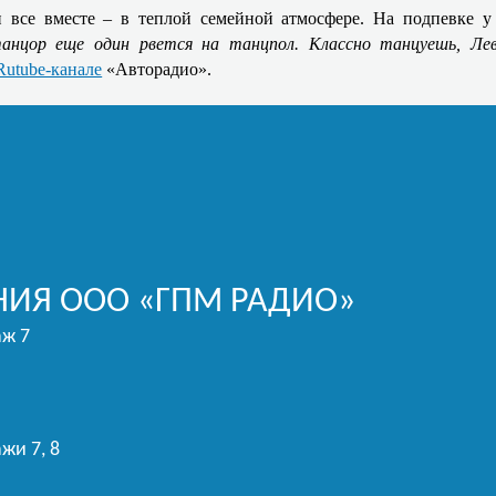
и все вместе – в теплой семейной атмосфере. На подпевке
анцор еще один рвется на танцпол. Классно танцуешь, Ле
Rutube-канале
«Авторадио».
ИЯ ООО «ГПМ РАДИО»
аж 7
жи 7, 8