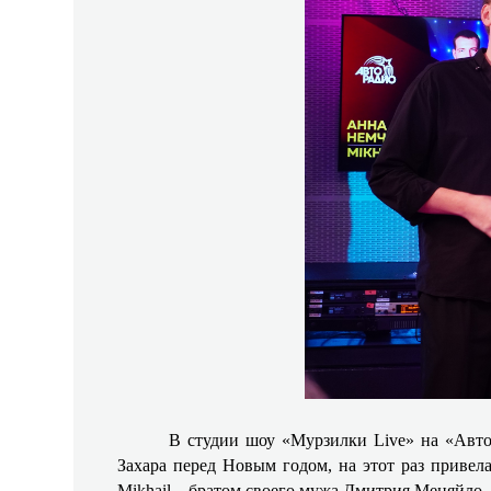
В студии шоу «Мурзилки Live» на «Автор
Захара перед Новым годом, на этот раз привел
Mikhail – братом своего мужа Дмитрия Меняйло.