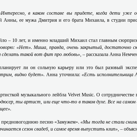
«Интересно, в каком составе вы придете, когда дети уже 
ой Анны, ее мужа Дмитрия и его брата Михаила, в студии при
яйло – 10 лет, и именно младший Михаил стал главным сюрпри
оворю: «Нет». Миша, правда, очень закрытый, достаточно с
ля сделать такой вот фит про любовь»,
– рассказала Анна Немче
планирует ли он сольную карьеру или это был разовый экспе
отрим, видно будет».
Анна уточнила:
«Есть исполнительница А
ртисткой музыкального лейбла Velvet Music. О сотрудничестве 
дюсер, ты артист, или еще что-то в таком духе. Все на самом 
щее».
 ее предновогоднюю песню «Замужем».
«Мы тогда не стали снима
ачинается сезон свадеб, и самое время выпустить клип», –
объяс