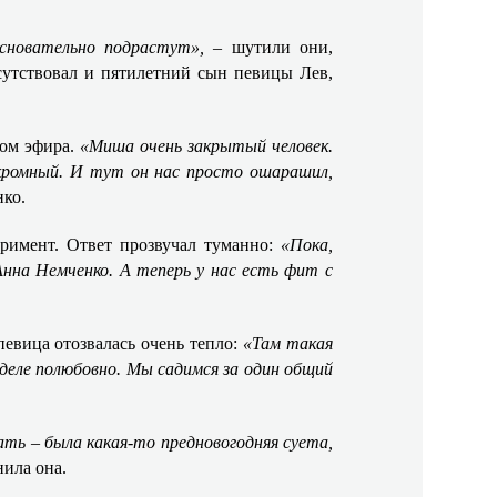
основательно подрастут»,
– шутили они,
сутствовал и пятилетний сын певицы Лев,
зом эфира.
«Миша очень закрытый человек.
кромный. И тут он нас просто ошарашил,
нко.
римент. Ответ прозвучал туманно:
«Пока,
нна Немченко. А теперь у нас есть фит с
певица отозвалась очень тепло:
«Там такая
деле полюбовно. Мы садимся за один общий
ть – была какая-то предновогодняя суета,
нила она.