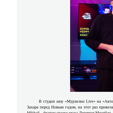
В студии шоу «Мурзилки Live» на «Автор
Захара перед Новым годом, на этот раз привел
Mikhail – братом своего мужа Дмитрия Меняйло.