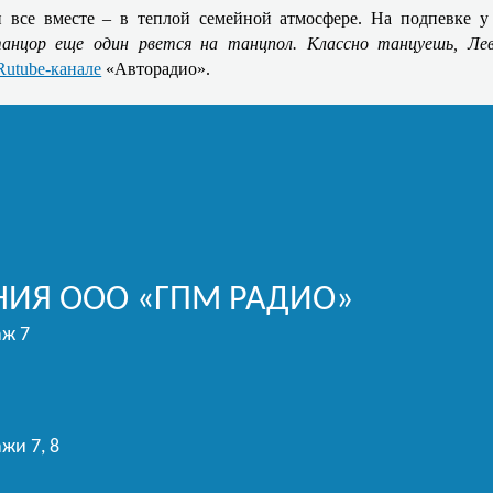
и все вместе – в теплой семейной атмосфере. На подпевке
анцор еще один рвется на танцпол. Классно танцуешь, Ле
Rutube-канале
«Авторадио».
ИЯ ООО «ГПМ РАДИО»
аж 7
жи 7, 8