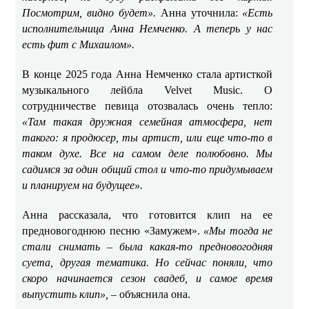
Посмотрим, видно будет».
Анна уточнила:
«Есть
исполнительница Анна Немченко. А теперь у нас
есть фит с Михаилом».
В конце 2025 года Анна Немченко стала артисткой
музыкального лейбла Velvet Music. О
сотрудничестве певица отозвалась очень тепло:
«Там такая дружная семейная атмосфера, нет
такого: я продюсер, ты артист, или еще что-то в
таком духе. Все на самом деле полюбовно. Мы
садимся за один общий стол и что-то придумываем
и планируем на будущее».
Анна рассказала, что готовится клип на ее
предновогоднюю песню «Замужем».
«Мы тогда не
стали снимать – была какая-то предновогодняя
суета, другая тематика. Но сейчас поняли, что
скоро начинается сезон свадеб, и самое время
выпустить клип», –
объяснила она.