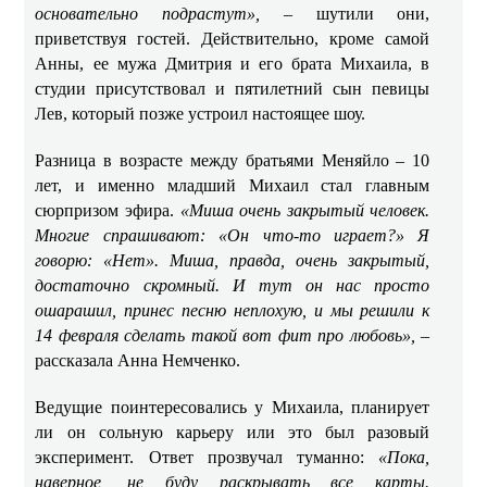
основательно подрастут»,
– шутили они,
приветствуя гостей. Действительно, кроме самой
Анны, ее мужа Дмитрия и его брата Михаила, в
студии присутствовал и пятилетний сын певицы
Лев, который позже устроил настоящее шоу.
Разница в возрасте между братьями Меняйло – 10
лет, и именно младший Михаил стал главным
сюрпризом эфира.
«Миша очень закрытый человек.
Многие спрашивают: «Он что-то играет?» Я
говорю: «Нет». Миша, правда, очень закрытый,
достаточно скромный. И тут он нас просто
ошарашил, принес песню неплохую, и мы решили к
14 февраля сделать такой вот фит про любовь»,
–
рассказала Анна Немченко.
Ведущие поинтересовались у Михаила, планирует
ли он сольную карьеру или это был разовый
эксперимент. Ответ прозвучал туманно:
«Пока,
наверное, не буду раскрывать все карты.