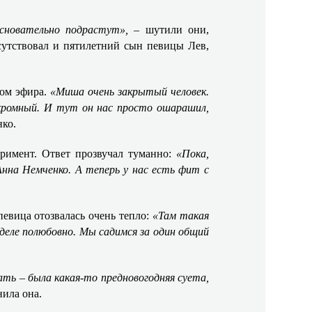
основательно подрастут»,
– шутили они,
сутствовал и пятилетний сын певицы Лев,
зом эфира.
«Миша очень закрытый человек.
кромный. И тут он нас просто ошарашил,
нко.
римент. Ответ прозвучал туманно:
«Пока,
нна Немченко. А теперь у нас есть фит с
певица отозвалась очень тепло:
«Там такая
деле полюбовно. Мы садимся за один общий
ть – была какая-то предновогодняя суета,
нила она.