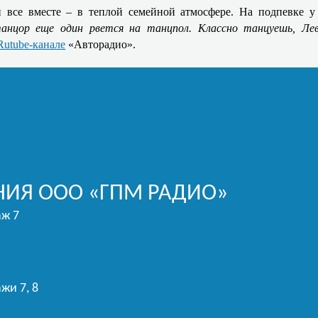
и все вместе – в теплой семейной атмосфере. На подпевке
анцор еще один рвется на танцпол. Классно танцуешь, Ле
Rutube-канале
«Авторадио».
ИЯ ООО «ГПМ РАДИО»
аж 7
жи 7, 8