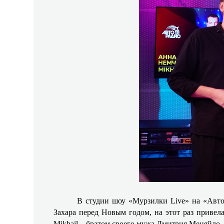
В студии шоу «Мурзилки Live» на «Автор
Захара перед Новым годом, на этот раз привел
Mikhail – братом своего мужа Дмитрия Меняйло.