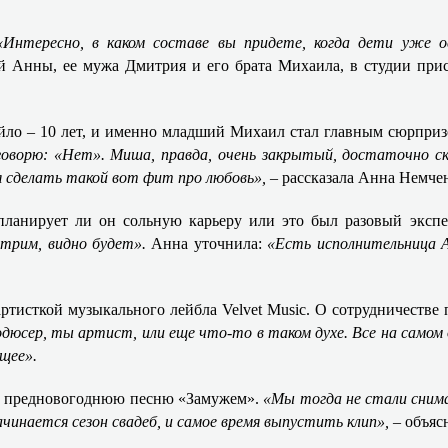
«Интересно, в каком составе вы придете, когда дети уже 
ой Анны, ее мужа Дмитрия и его брата Михаила, в студии при
яйло – 10 лет, и именно младший Михаил стал главным сюрпри
оворю: «Нет». Миша, правда, очень закрытый, достаточно с
ля сделать такой вот фит про любовь»,
– рассказала Анна Немче
планирует ли он сольную карьеру или это был разовый экспе
отрим, видно будет».
Анна уточнила:
«Есть исполнительница А
ртисткой музыкального лейбла Velvet Music. О сотрудничестве 
дюсер, ты артист, или еще что-то в таком духе. Все на самом 
щее».
 ее предновогоднюю песню «Замужем».
«Мы тогда не стали снима
ачинается сезон свадеб, и самое время выпустить клип», –
объяс