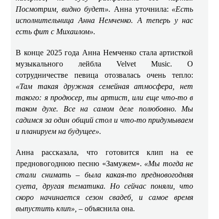
Посмотрим, видно будет».
Анна уточнила:
«Есть
исполнительница Анна Немченко. А теперь у нас
есть фит с Михаилом».
В конце 2025 года Анна Немченко стала артисткой
музыкального лейбла Velvet Music. О
сотрудничестве певица отозвалась очень тепло:
«Там такая дружная семейная атмосфера, нет
такого: я продюсер, ты артист, или еще что-то в
таком духе. Все на самом деле полюбовно. Мы
садимся за один общий стол и что-то придумываем
и планируем на будущее».
Анна рассказала, что готовится клип на ее
предновогоднюю песню «Замужем».
«Мы тогда не
стали снимать – была какая-то предновогодняя
суета, другая тематика. Но сейчас поняли, что
скоро начинается сезон свадеб, и самое время
выпустить клип», –
объяснила она.