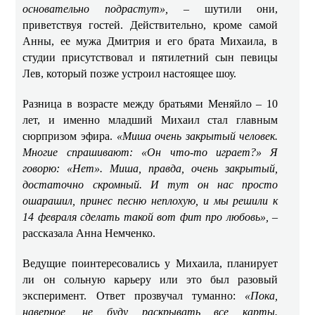
основательно подрастут»,
– шутили они,
приветствуя гостей. Действительно, кроме самой
Анны, ее мужа Дмитрия и его брата Михаила, в
студии присутствовал и пятилетний сын певицы
Лев, который позже устроил настоящее шоу.
Разница в возрасте между братьями Меняйло – 10
лет, и именно младший Михаил стал главным
сюрпризом эфира.
«Миша очень закрытый человек.
Многие спрашивают: «Он что-то играет?» Я
говорю: «Нет». Миша, правда, очень закрытый,
достаточно скромный. И тут он нас просто
ошарашил, принес песню неплохую, и мы решили к
14 февраля сделать такой вот фит про любовь»,
–
рассказала Анна Немченко.
Ведущие поинтересовались у Михаила, планирует
ли он сольную карьеру или это был разовый
эксперимент. Ответ прозвучал туманно:
«Пока,
наверное, не буду раскрывать все карты.