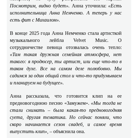
Посмотрим, видно будет».
Анна уточнила:
«Есть
исполнительница Анна Немченко. А теперь у нас
есть фит с Михаилом».
В конце 2025 года Анна Немченко стала артисткой
музыкального лейбла Velvet Music. О
сотрудничестве певица отозвалась очень тепло:
«Там такая дружная семейная атмосфера, нет
такого: я продюсер, ты артист, или еще что-то в
таком духе. Все на самом деле полюбовно. Мы
садимся за один общий стол и что-то придумываем
и планируем на будущее».
Анна рассказала, что готовится клип на ее
предновогоднюю песню «Замужем».
«Мы тогда не
стали снимать – была какая-то предновогодняя
суета, другая тематика. Но сейчас поняли, что
скоро начинается сезон свадеб, и самое время
выпустить клип», –
объяснила она.