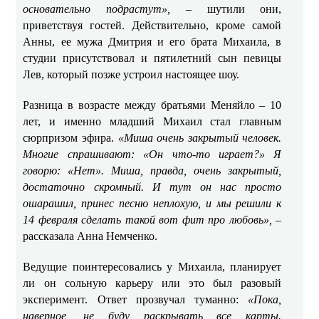
основательно подрастут»,
– шутили они,
приветствуя гостей. Действительно, кроме самой
Анны, ее мужа Дмитрия и его брата Михаила, в
студии присутствовал и пятилетний сын певицы
Лев, который позже устроил настоящее шоу.
Разница в возрасте между братьями Меняйло – 10
лет, и именно младший Михаил стал главным
сюрпризом эфира.
«Миша очень закрытый человек.
Многие спрашивают: «Он что-то играет?» Я
говорю: «Нет». Миша, правда, очень закрытый,
достаточно скромный. И тут он нас просто
ошарашил, принес песню неплохую, и мы решили к
14 февраля сделать такой вот фит про любовь»,
–
рассказала Анна Немченко.
Ведущие поинтересовались у Михаила, планирует
ли он сольную карьеру или это был разовый
эксперимент. Ответ прозвучал туманно:
«Пока,
наверное, не буду раскрывать все карты.