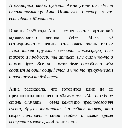
Посмотрим, видно будет».
Анна уточнила:
«Есть
исполнительница Анна Немченко. А теперь у нас
есть фит с Михаилом».
В конце 2025 года Анна Немченко стала артисткой
музыкального лейбла Velvet Music. О
сотрудничестве певица отозвалась очень тепло:
«Там такая дружная семейная атмосфера, нет
такого: я продюсер, ты артист, или еще что-то в
таком духе. Все на самом деле полюбовно. Мы
садимся за один общий стол и что-то придумываем
и планируем на будущее».
Анна рассказала, что готовится клип на ее
предновогоднюю песню «Замужем».
«Мы тогда не
стали снимать – была какая-то предновогодняя
суета, другая тематика. Но сейчас поняли, что
скоро начинается сезон свадеб, и самое время
выпустить клип», –
объяснила она.