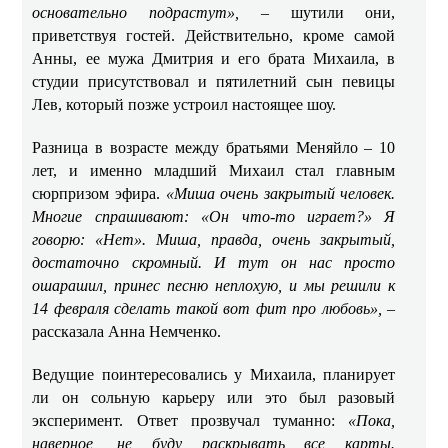
основательно подрастут»,
– шутили они,
приветствуя гостей. Действительно, кроме самой
Анны, ее мужа Дмитрия и его брата Михаила, в
студии присутствовал и пятилетний сын певицы
Лев, который позже устроил настоящее шоу.
Разница в возрасте между братьями Меняйло – 10
лет, и именно младший Михаил стал главным
сюрпризом эфира.
«Миша очень закрытый человек.
Многие спрашивают: «Он что-то играет?» Я
говорю: «Нет». Миша, правда, очень закрытый,
достаточно скромный. И тут он нас просто
ошарашил, принес песню неплохую, и мы решили к
14 февраля сделать такой вот фит про любовь»,
–
рассказала Анна Немченко.
Ведущие поинтересовались у Михаила, планирует
ли он сольную карьеру или это был разовый
эксперимент. Ответ прозвучал туманно:
«Пока,
наверное, не буду раскрывать все карты.