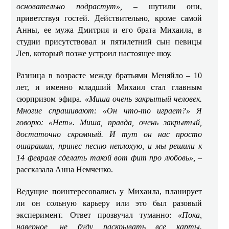
основательно подрастут»,
– шутили они,
приветствуя гостей. Действительно, кроме самой
Анны, ее мужа Дмитрия и его брата Михаила, в
студии присутствовал и пятилетний сын певицы
Лев, который позже устроил настоящее шоу.
Разница в возрасте между братьями Меняйло – 10
лет, и именно младший Михаил стал главным
сюрпризом эфира.
«Миша очень закрытый человек.
Многие спрашивают: «Он что-то играет?» Я
говорю: «Нет». Миша, правда, очень закрытый,
достаточно скромный. И тут он нас просто
ошарашил, принес песню неплохую, и мы решили к
14 февраля сделать такой вот фит про любовь»,
–
рассказала Анна Немченко.
Ведущие поинтересовались у Михаила, планирует
ли он сольную карьеру или это был разовый
эксперимент. Ответ прозвучал туманно:
«Пока,
наверное, не буду раскрывать все карты.