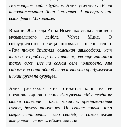
Посмотрим, видно будет».
Анна уточнила:
«Есть
исполнительница Анна Немченко. А теперь у нас
есть фит с Михаилом».
В конце 2025 года Анна Немченко стала артисткой
музыкального лейбла Velvet Music. О
сотрудничестве певица отозвалась очень тепло:
«Там такая дружная семейная атмосфера, нет
такого: я продюсер, ты артист, или еще что-то в
таком духе. Все на самом деле полюбовно. Мы
садимся за один общий стол и что-то придумываем
и планируем на будущее».
Анна рассказала, что готовится клип на ее
предновогоднюю песню «Замужем».
«Мы тогда не
стали снимать – была какая-то предновогодняя
суета, другая тематика. Но сейчас поняли, что
скоро начинается сезон свадеб, и самое время
выпустить клип», –
объяснила она.