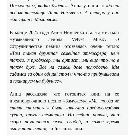
Посмотрим, видно будет».
Анна уточнила:
«Есть
исполнительница Анна Немченко. А теперь у нас
есть фит с Михаилом».
В конце 2025 года Анна Немченко стала артисткой
музыкального лейбла Velvet Music. О
сотрудничестве певица отозвалась очень тепло:
«Там такая дружная семейная атмосфера, нет
такого: я продюсер, ты артист, или еще что-то в
таком духе. Все на самом деле полюбовно. Мы
садимся за один общий стол и что-то придумываем
и планируем на будущее».
Анна рассказала, что готовится клип на ее
предновогоднюю песню «Замужем».
«Мы тогда не
стали снимать – была какая-то предновогодняя
суета, другая тематика. Но сейчас поняли, что
скоро начинается сезон свадеб, и самое время
выпустить клип», –
объяснила она.