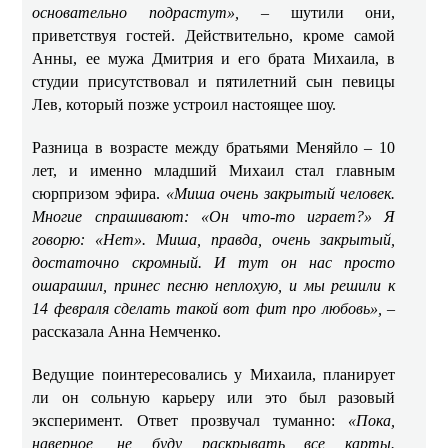
основательно подрастут»,
– шутили они,
приветствуя гостей. Действительно, кроме самой
Анны, ее мужа Дмитрия и его брата Михаила, в
студии присутствовал и пятилетний сын певицы
Лев, который позже устроил настоящее шоу.
Разница в возрасте между братьями Меняйло – 10
лет, и именно младший Михаил стал главным
сюрпризом эфира.
«Миша очень закрытый человек.
Многие спрашивают: «Он что-то играет?» Я
говорю: «Нет». Миша, правда, очень закрытый,
достаточно скромный. И тут он нас просто
ошарашил, принес песню неплохую, и мы решили к
14 февраля сделать такой вот фит про любовь»,
–
рассказала Анна Немченко.
Ведущие поинтересовались у Михаила, планирует
ли он сольную карьеру или это был разовый
эксперимент. Ответ прозвучал туманно:
«Пока,
наверное, не буду раскрывать все карты.