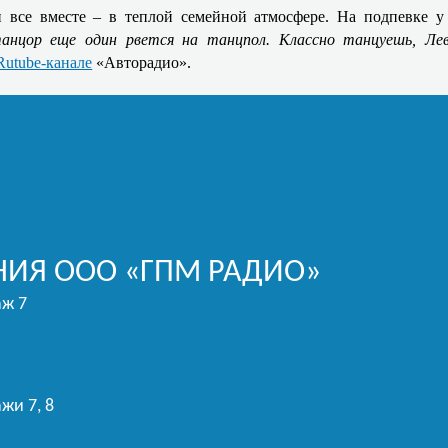
и все вместе – в теплой семейной атмосфере. На подпевке
анцор еще один рвется на танцпол. Классно танцуешь, Ле
Rutube-канале
«Авторадио».
ИЯ ООО «ГПМ РАДИО»
аж 7
жи 7, 8