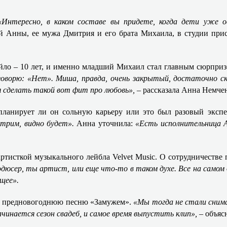
«Интересно, в каком составе вы придете, когда дети уже 
ой Анны, ее мужа Дмитрия и его брата Михаила, в студии при
яйло – 10 лет, и именно младший Михаил стал главным сюрпри
оворю: «Нет». Миша, правда, очень закрытый, достаточно с
ля сделать такой вот фит про любовь»,
– рассказала Анна Немче
планирует ли он сольную карьеру или это был разовый экспе
отрим, видно будет».
Анна уточнила:
«Есть исполнительница А
ртисткой музыкального лейбла Velvet Music. О сотрудничестве 
дюсер, ты артист, или еще что-то в таком духе. Все на самом 
щее».
 ее предновогоднюю песню «Замужем».
«Мы тогда не стали снима
ачинается сезон свадеб, и самое время выпустить клип», –
объяс