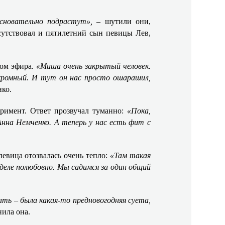
основательно подрастут»,
– шутили они,
сутствовал и пятилетний сын певицы Лев,
зом эфира.
«Миша очень закрытый человек.
кромный. И тут он нас просто ошарашил,
нко.
римент. Ответ прозвучал туманно:
«Пока,
нна Немченко. А теперь у нас есть фит с
певица отозвалась очень тепло:
«Там такая
деле полюбовно. Мы садимся за один общий
ть – была какая-то предновогодняя суета,
нила она.