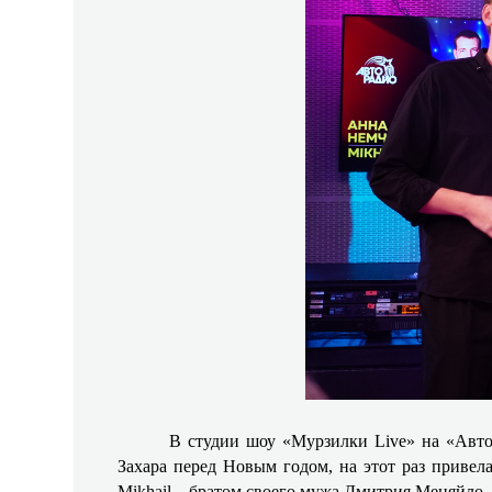
В студии шоу «Мурзилки Live» на «Автор
Захара перед Новым годом, на этот раз привел
Mikhail – братом своего мужа Дмитрия Меняйло.