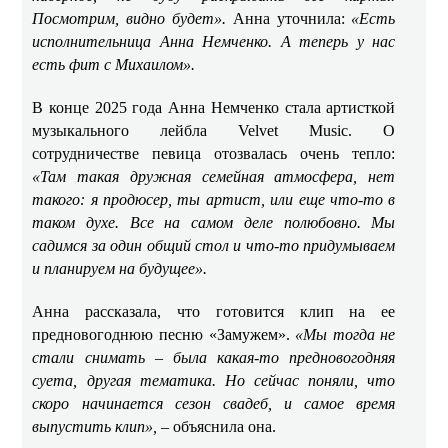
Посмотрим, видно будет».
Анна уточнила:
«Есть
исполнительница Анна Немченко. А теперь у нас
есть фит с Михаилом».
В конце 2025 года Анна Немченко стала артисткой
музыкального лейбла Velvet Music. О
сотрудничестве певица отозвалась очень тепло:
«Там такая дружная семейная атмосфера, нет
такого: я продюсер, ты артист, или еще что-то в
таком духе. Все на самом деле полюбовно. Мы
садимся за один общий стол и что-то придумываем
и планируем на будущее».
Анна рассказала, что готовится клип на ее
предновогоднюю песню «Замужем».
«Мы тогда не
стали снимать – была какая-то предновогодняя
суета, другая тематика. Но сейчас поняли, что
скоро начинается сезон свадеб, и самое время
выпустить клип», –
объяснила она.