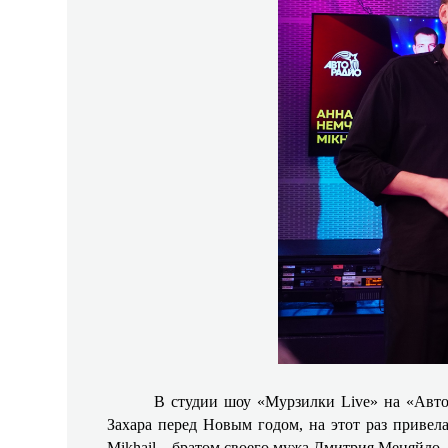
В студии шоу «Мурзилки Live» на «Автор
Захара перед Новым годом, на этот раз привел
Mikhail – братом своего мужа Дмитрия Меняйло.