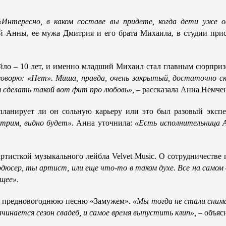
«Интересно, в каком составе вы придете, когда дети уже 
ой Анны, ее мужа Дмитрия и его брата Михаила, в студии при
яйло – 10 лет, и именно младший Михаил стал главным сюрпри
оворю: «Нет». Миша, правда, очень закрытый, достаточно с
ля сделать такой вот фит про любовь»,
– рассказала Анна Немче
планирует ли он сольную карьеру или это был разовый экспе
отрим, видно будет».
Анна уточнила:
«Есть исполнительница А
ртисткой музыкального лейбла Velvet Music. О сотрудничестве 
дюсер, ты артист, или еще что-то в таком духе. Все на самом 
щее».
 ее предновогоднюю песню «Замужем».
«Мы тогда не стали снима
ачинается сезон свадеб, и самое время выпустить клип», –
объяс