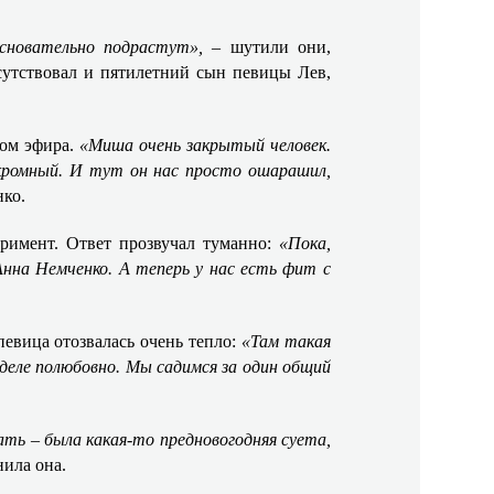
основательно подрастут»,
– шутили они,
сутствовал и пятилетний сын певицы Лев,
зом эфира.
«Миша очень закрытый человек.
кромный. И тут он нас просто ошарашил,
нко.
римент. Ответ прозвучал туманно:
«Пока,
нна Немченко. А теперь у нас есть фит с
певица отозвалась очень тепло:
«Там такая
деле полюбовно. Мы садимся за один общий
ть – была какая-то предновогодняя суета,
нила она.