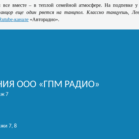
и все вместе – в теплой семейной атмосфере. На подпевке
анцор еще один рвется на танцпол. Классно танцуешь, Ле
Rutube-канале
«Авторадио».
ИЯ ООО «ГПМ РАДИО»
аж 7
жи 7, 8