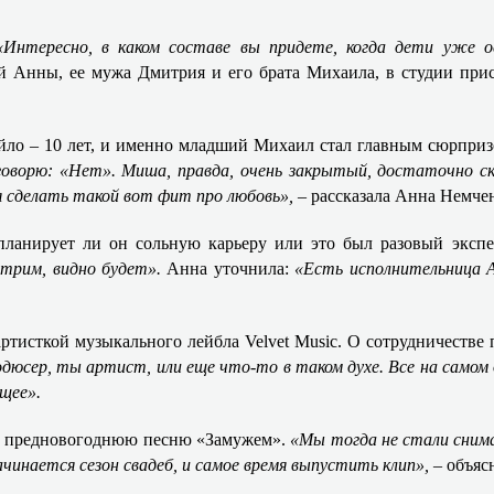
«Интересно, в каком составе вы придете, когда дети уже 
ой Анны, ее мужа Дмитрия и его брата Михаила, в студии при
яйло – 10 лет, и именно младший Михаил стал главным сюрпри
оворю: «Нет». Миша, правда, очень закрытый, достаточно с
ля сделать такой вот фит про любовь»,
– рассказала Анна Немче
планирует ли он сольную карьеру или это был разовый экспе
отрим, видно будет».
Анна уточнила:
«Есть исполнительница А
ртисткой музыкального лейбла Velvet Music. О сотрудничестве 
дюсер, ты артист, или еще что-то в таком духе. Все на самом 
щее».
 ее предновогоднюю песню «Замужем».
«Мы тогда не стали снима
ачинается сезон свадеб, и самое время выпустить клип», –
объяс