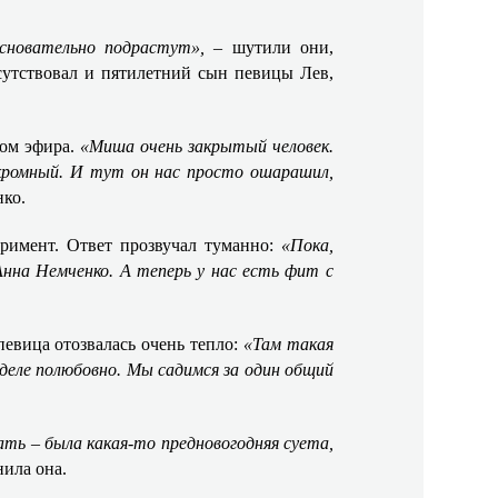
основательно подрастут»,
– шутили они,
сутствовал и пятилетний сын певицы Лев,
зом эфира.
«Миша очень закрытый человек.
кромный. И тут он нас просто ошарашил,
нко.
римент. Ответ прозвучал туманно:
«Пока,
нна Немченко. А теперь у нас есть фит с
певица отозвалась очень тепло:
«Там такая
деле полюбовно. Мы садимся за один общий
ть – была какая-то предновогодняя суета,
нила она.