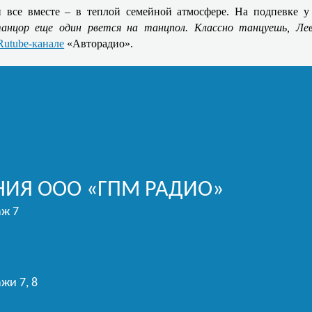
и все вместе – в теплой семейной атмосфере. На подпевке
анцор еще один рвется на танцпол. Классно танцуешь, Ле
Rutube-канале
«Авторадио».
ИЯ ООО «ГПМ РАДИО»
аж 7
жи 7, 8