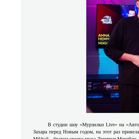
В студии шоу «Мурзилки Live» на «Автор
Захара перед Новым годом, на этот раз привел
Mikhail – братом своего мужа Дмитрия Меняйло.