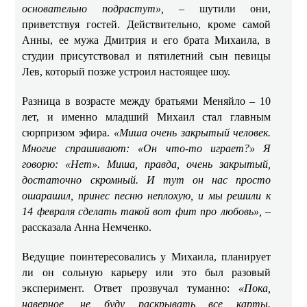
основательно подрастут»,
– шутили они,
приветствуя гостей. Действительно, кроме самой
Анны, ее мужа Дмитрия и его брата Михаила, в
студии присутствовал и пятилетний сын певицы
Лев, который позже устроил настоящее шоу.
Разница в возрасте между братьями Меняйло – 10
лет, и именно младший Михаил стал главным
сюрпризом эфира.
«Миша очень закрытый человек.
Многие спрашивают: «Он что-то играет?» Я
говорю: «Нет». Миша, правда, очень закрытый,
достаточно скромный. И тут он нас просто
ошарашил, принес песню неплохую, и мы решили к
14 февраля сделать такой вот фит про любовь»,
–
рассказала Анна Немченко.
Ведущие поинтересовались у Михаила, планирует
ли он сольную карьеру или это был разовый
эксперимент. Ответ прозвучал туманно:
«Пока,
наверное, не буду раскрывать все карты.