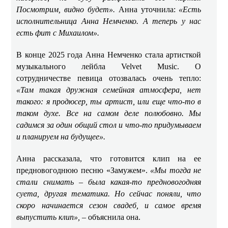
Посмотрим, видно будет».
Анна уточнила:
«Есть
исполнительница Анна Немченко. А теперь у нас
есть фит с Михаилом».
В конце 2025 года Анна Немченко стала артисткой
музыкального лейбла Velvet Music. О
сотрудничестве певица отозвалась очень тепло:
«Там такая дружная семейная атмосфера, нет
такого: я продюсер, ты артист, или еще что-то в
таком духе. Все на самом деле полюбовно. Мы
садимся за один общий стол и что-то придумываем
и планируем на будущее».
Анна рассказала, что готовится клип на ее
предновогоднюю песню «Замужем».
«Мы тогда не
стали снимать – была какая-то предновогодняя
суета, другая тематика. Но сейчас поняли, что
скоро начинается сезон свадеб, и самое время
выпустить клип», –
объяснила она.