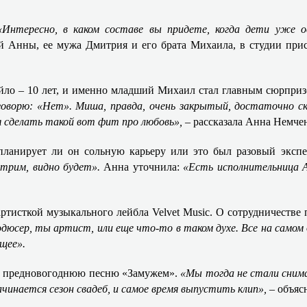
«Интересно, в каком составе вы придете, когда дети уже 
ой Анны, ее мужа Дмитрия и его брата Михаила, в студии при
яйло – 10 лет, и именно младший Михаил стал главным сюрпри
оворю: «Нет». Миша, правда, очень закрытый, достаточно с
ля сделать такой вот фит про любовь»,
– рассказала Анна Немче
планирует ли он сольную карьеру или это был разовый экспе
отрим, видно будет».
Анна уточнила:
«Есть исполнительница А
ртисткой музыкального лейбла Velvet Music. О сотрудничестве 
дюсер, ты артист, или еще что-то в таком духе. Все на самом 
щее».
 ее предновогоднюю песню «Замужем».
«Мы тогда не стали снима
ачинается сезон свадеб, и самое время выпустить клип», –
объяс