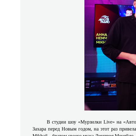
В студии шоу «Мурзилки Live» на «Автор
Захара перед Новым годом, на этот раз привел
Mikhail – братом своего мужа Дмитрия Меняйло.