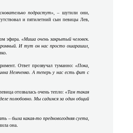
основательно подрастут»,
– шутили они,
сутствовал и пятилетний сын певицы Лев,
зом эфира.
«Миша очень закрытый человек.
кромный. И тут он нас просто ошарашил,
нко.
римент. Ответ прозвучал туманно:
«Пока,
нна Немченко. А теперь у нас есть фит с
певица отозвалась очень тепло:
«Там такая
деле полюбовно. Мы садимся за один общий
ть – была какая-то предновогодняя суета,
нила она.