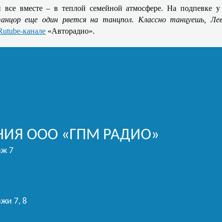
и все вместе – в теплой семейной атмосфере. На подпевке
анцор еще один рвется на танцпол. Классно танцуешь, Ле
Rutube-канале
«Авторадио».
ИЯ ООО «ГПМ РАДИО»
аж 7
жи 7, 8