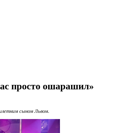
нас просто ошарашил»
илетним сыном Львом.