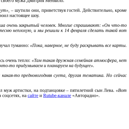
м своего мужа Дмитрия Меняйло.
тут»,
– шутили они, приветствуя гостей. Действительно, кроме
роил настоящее шоу.
ша очень закрытый человек. Многие спрашивают: «Он что-то
есню неплохую, и мы решили к 14 февраля сделать такой вот
вучал туманно:
«Пока, наверное, не буду раскрывать все карты.
сь очень тепло:
«Там такая дружная семейная атмосфера, нет
и что-то придумываем и планируем на будущее».
какая-то предновогодняя суета, другая тематика. Но сейчас
ыл муж артистки, на подтанцовке – пятилетний сын Лева.
«Вот
в соцсетях, на
сайте
и
Rutube-канале
«Авторадио».