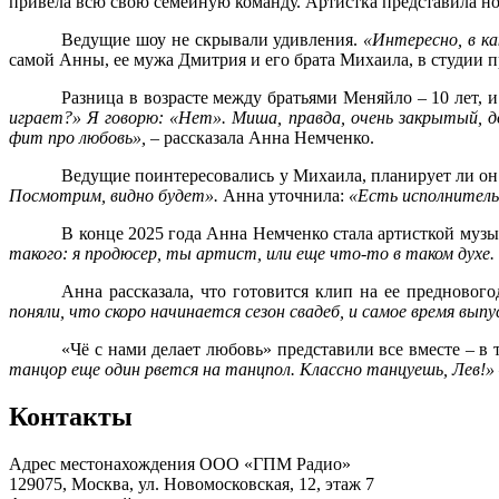
привела всю свою семейную команду. Артистка представила нов
Ведущие шоу не скрывали удивления.
«Интересно, в к
самой Анны, ее мужа Дмитрия и его брата Михаила, в студии 
Разница в возрасте между братьями Меняйло – 10 лет
играет?» Я говорю: «Нет». Миша, правда, очень закрытый, 
фит про любовь»,
– рассказала Анна Немченко.
Ведущие поинтересовались у Михаила, планирует ли он
Посмотрим, видно будет».
Анна уточнила:
«Есть исполнитель
В конце 2025 года Анна Немченко стала артисткой музык
такого: я продюсер, ты артист, или еще что-то в таком духе.
Анна рассказала, что готовится клип на ее предново
поняли, что скоро начинается сезон свадеб, и самое время вып
«Чё с нами делает любовь» представили все вместе – 
танцор еще один рвется на танцпол. Классно танцуешь, Лев!»
Контакты
Адрес местонахождения ООО «ГПМ Радио»
129075, Москва, ул. Новомосковская, 12, этаж 7