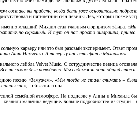
ую песню «Чё с нами делает любовь» в дуэте с Mikhail – брато
аком составе вы придете, когда дети уже основательно подрас
присутствовал и пятилетний сын певицы Лев, который позже уст
, и именно младший Михаил стал главным сюрпризом эфира.
«Ми
достаточно скромный. И тут он нас просто ошарашил, принес п
 сольную карьеру или это был разовый эксперимент. Ответ проз
ница Анна Немченко. А теперь у нас есть фит с Михаилом».
ального лейбла Velvet Music. О сотрудничестве певица отозвала
 Все на самом деле полюбовно. Мы садимся за один общий стол 
годнюю песню «Замужем».
«Мы тогда не стали снимать – была 
устить клип», –
объяснила она.
в теплой семейной атмосфере. На подпевке у Анны и Михаила б
– хвалили мальчика ведущие. Больше подробностей из студии – 