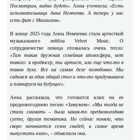
Посмотрим, видно будет».
Анна уточнила:
«Есть
исполнительница Анна Немченко. А теперь у нас
есть фит с Михаилом».
В конце 2025 года Анна Немченко стала артисткой
музыкального лейбла Velvet Music. О
сотрудничестве певица отозвалась очень тепло:
«Там такая дружная семейная атмосфера, нет
такого: я продюсер, ты артист, или еще что-то в
таком духе. Все на самом деле полюбовно. Мы
садимся за один общий стол и что-то придумываем
и планируем на будущее».
Анна рассказала, что готовится клип на ее
предновогоднюю песню «Замужем».
«Мы тогда не
стали снимать – была какая-то предновогодняя
суета, другая тематика. Но сейчас поняли, что
скоро начинается сезон свадеб, и самое время
выпустить клип», –
объяснила она.