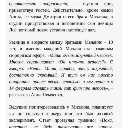
основательно подрастут»,
– шутили они,
приветствуя гостей. Действительно, кроме самой
Анны, ее мужа Дмитрия и его брата Михаила, в
студии присутствовал и пятилетний сын певицы
Лев, который позже устроил настоящее шоу.
Разница в возрасте между братьями Меняйло – 10
лет, и именно младший Михаил стал главным
сюрпризом эфира.
«Миша очень закрытый человек.
Многие спрашивают: «Он что-то играет?» Я
говорю: «Нет». Миша, правда, очень закрытый,
достаточно скромный. И тут он нас просто
ошарашил, принес песню неплохую, и мы решили к
14 февраля сделать такой вот фит про любовь»,
–
рассказала Анна Немченко.
Ведущие поинтересовались у Михаила, планирует
ли он сольную карьеру или это был разовый
эксперимент. Ответ прозвучал туманно:
«Пока,
наверное, не буду раскрывать все карты.