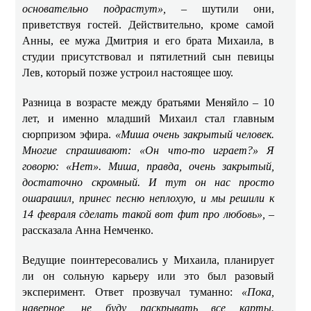
основательно подрастут»,
– шутили они,
приветствуя гостей. Действительно, кроме самой
Анны, ее мужа Дмитрия и его брата Михаила, в
студии присутствовал и пятилетний сын певицы
Лев, который позже устроил настоящее шоу.
Разница в возрасте между братьями Меняйло – 10
лет, и именно младший Михаил стал главным
сюрпризом эфира.
«Миша очень закрытый человек.
Многие спрашивают: «Он что-то играет?» Я
говорю: «Нет». Миша, правда, очень закрытый,
достаточно скромный. И тут он нас просто
ошарашил, принес песню неплохую, и мы решили к
14 февраля сделать такой вот фит про любовь»,
–
рассказала Анна Немченко.
Ведущие поинтересовались у Михаила, планирует
ли он сольную карьеру или это был разовый
эксперимент. Ответ прозвучал туманно:
«Пока,
наверное, не буду раскрывать все карты.