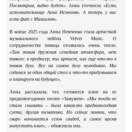
Посмотрим, видно будет».
Анна уточнила:
«Есть
исполнительница Анна Немченко. А теперь у нас
есть фит с Михаилом».
В конце 2025 года Анна Немченко стала артисткой
музыкального лейбла Velvet Music. О
сотрудничестве певица отозвалась очень тепло:
«Там такая дружная семейная атмосфера, нет
такого: я продюсер, ты артист, или еще что-то в
таком духе. Все на самом деле полюбовно. Мы
садимся за один общий стол и что-то придумываем
и планируем на будущее».
Анна рассказала, что готовится клип на ее
предновогоднюю песню «Замужем».
«Мы тогда не
стали снимать – была какая-то предновогодняя
суета, другая тематика. Но сейчас поняли, что
скоро начинается сезон свадеб, и самое время
выпустить клип», –
объяснила она.