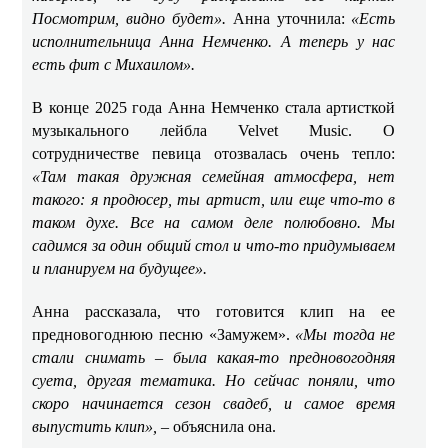
Посмотрим, видно будет».
Анна уточнила:
«Есть
исполнительница Анна Немченко. А теперь у нас
есть фит с Михаилом».
В конце 2025 года Анна Немченко стала артисткой
музыкального лейбла Velvet Music. О
сотрудничестве певица отозвалась очень тепло:
«Там такая дружная семейная атмосфера, нет
такого: я продюсер, ты артист, или еще что-то в
таком духе. Все на самом деле полюбовно. Мы
садимся за один общий стол и что-то придумываем
и планируем на будущее».
Анна рассказала, что готовится клип на ее
предновогоднюю песню «Замужем».
«Мы тогда не
стали снимать – была какая-то предновогодняя
суета, другая тематика. Но сейчас поняли, что
скоро начинается сезон свадеб, и самое время
выпустить клип», –
объяснила она.