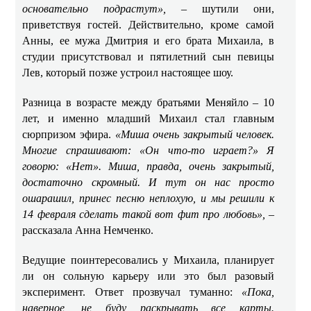
основательно подрастут»,
– шутили они,
приветствуя гостей. Действительно, кроме самой
Анны, ее мужа Дмитрия и его брата Михаила, в
студии присутствовал и пятилетний сын певицы
Лев, который позже устроил настоящее шоу.
Разница в возрасте между братьями Меняйло – 10
лет, и именно младший Михаил стал главным
сюрпризом эфира.
«Миша очень закрытый человек.
Многие спрашивают: «Он что-то играет?» Я
говорю: «Нет». Миша, правда, очень закрытый,
достаточно скромный. И тут он нас просто
ошарашил, принес песню неплохую, и мы решили к
14 февраля сделать такой вот фит про любовь»,
–
рассказала Анна Немченко.
Ведущие поинтересовались у Михаила, планирует
ли он сольную карьеру или это был разовый
эксперимент. Ответ прозвучал туманно:
«Пока,
наверное, не буду раскрывать все карты.