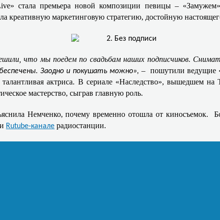
ve» стала премьера новой композиции певицы – «Замужем»,
ла креативную маркетинговую стратегию, достойную настоящего
шили, что мы поедем по свадьбам наших подписчиков. Снимат
–
пошутили ведущие 
обеспечены. Заодно и покушать можно»,
 талантливая актриса. В сериале «Наследство», вышедшем на 
ческое мастерство, сыграв главную роль. ​​
бъяснила Немченко, почему временно отошла от киносъемок. ​
 и
радиостанции.
Rutube-канале