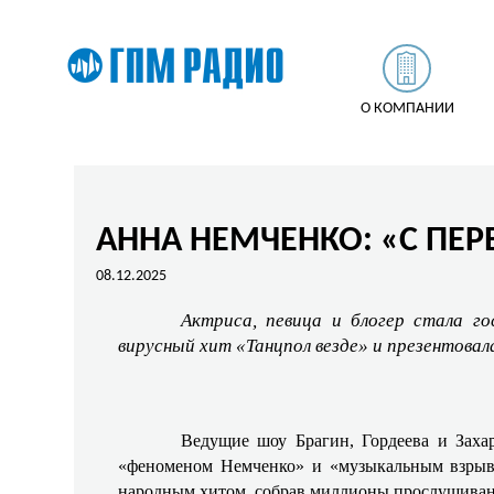
О КОМПАНИИ
АННА НЕМЧЕНКО: «С ПЕР
08.12.2025
Актриса, певица и блогер стала го
вирусный хит «Танцпол везде» и презентова
Ведущие шоу Брагин, Гордеева и Заха
«феноменом Немченко» и «музыкальным взрыво
народным хитом, собрав миллионы прослушиваний