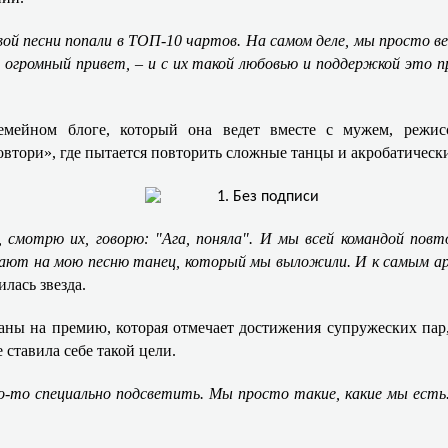
рвой песни попали в ТОП-10 чартов. На самом деле, мы просто ве
ю огромный привет, – и с их такой любовью и поддержкой это п
емейном блоге, который она ведет вместе с мужем, режи
тори», где пытается повторить сложные танцы и акробатические 
 смотрю их, говорю: "Ага, поняла". И мы всей командой повт
имают на мою песню танец, который мы выложили. И к самым 
илась звезда. ​
ны на премию, которая отмечает достижения супружеских пар
ставила себе такой цели. ​​
-то специально подсветить. Мы просто такие, какие мы есть