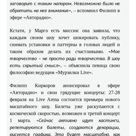
заговорит с таким напором. Невозможно было не
», – вспомнил Филипп в
обратить на нее внимание
эфире «Авторадио».
Кстати, у Марго есть миссия: она заявила, что
каждым своим шоу хочет шокировать публику,
снимать установки и паттерны в головах людей и
таким образом делать их счастливыми. «
Мое
творчество – не просто ради творчества. В шоу
», – объяснила певица свою
есть скрытый смысл
философию ведущим «Мурзилки Live».
Филипп Киркоров анонсировал в эфире
«Авторадио» и свои грядущие концерты: 27-28
февраля на Live Arena состоится премьера нового
масштабного шоу. Билеты уже раскупаются с
космической скоростью, возможен и третий концерт
1 марта. «
Сейчас активно идут кастинги,
репетируются балеты, создаются декорации,
рисуется графика. Это будет масштабно, как