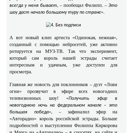
, – пообещал Филипп. –
всегда у меня бывает
Это
».
шоу даст начало большому туру по стране
А вот новый клип артиста «Одинокая, нежная»,
созданный с помощью нейросетей, уже активно
ротируется на МУЗ-ТВ. Так что эксперимент,
который сам король нашей эстрады считает
интересным и удачным, уже доступен для
просмотра.
Главная же новость для поклонников – дуэт «Лови
огни» прозвучит в эфире всех новогодних
телевизионных шоу! «
Получить эфир в
новогоднюю ночь на федеральном канале – это
», – зафиналил эфир на
большая победа
«Авторадио» король российской эстрады. Больше
подробностей о выступлении Филиппа Киркорова
и Марго на «Авторадио» – в соцсетях, на сайте и