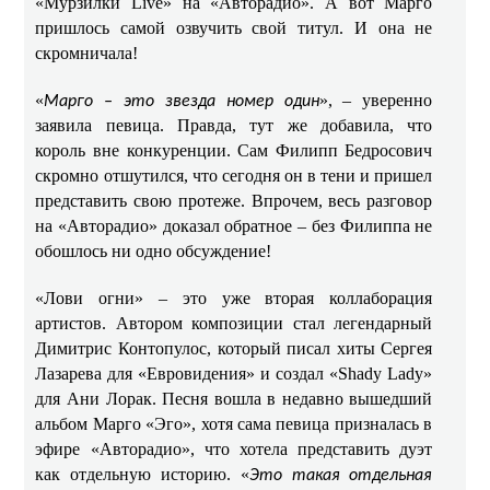
«Мурзилки Live» на «Авторадио». А вот Марго
пришлось самой озвучить свой титул. И она не
скромничала!
«
», – уверенно
Марго – это звезда номер один
заявила певица. Правда, тут же добавила, что
король вне конкуренции. Сам Филипп Бедросович
скромно отшутился, что сегодня он в тени и пришел
представить свою протеже. Впрочем, весь разговор
на «Авторадио» доказал обратное – без Филиппа не
обошлось ни одно обсуждение!
«Лови огни» – это уже вторая коллаборация
артистов. Автором композиции стал легендарный
Димитрис Контопулос, который писал хиты Сергея
Лазарева для «Евровидения» и создал «Shady Lady»
для Ани Лорак. Песня вошла в недавно вышедший
альбом Марго «Эго», хотя сама певица призналась в
эфире «Авторадио», что хотела представить дуэт
как отдельную историю. «
Это такая отдельная