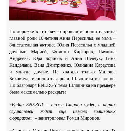
По дорожке в этот вечер прошли исполнительница
главной роли 16-летняя Анна Пересильд, ее мама –
блистательная актриса Юлия Пересильд с младшей
дочерью Марией, Филипп Киркоров, Паулина
Андреева, Юра Борисов и Анна Шевчук, Тина
Канделаки, Ваня Дмитриенко, Юлианна Караулова
и многие другие. Не хватало только Милоша
Биковича, исполнителя роли Шляпника в фильме.
Но благодаря ENERGY тема Шляпника на премьере
была максимально раскрыта.
«Радио ENERGY – тоже Страна чудес, и наших
слушателей ждет еще немало волшебных
сюрпризов»,
– заинтриговал Роман Миронов.
«Алиса в Стране Чудес» стартует в прокате 23