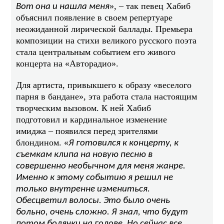
», – так певец Хабиб
Вот она и нашла меня
объяснил появление в своем репертуаре
неожиданной лирической баллады. Премьера
композиции на стихи великого русского поэта
стала центральным событием его живого
концерта на «Авторадио».
Для артиста, привыкшего к образу «веселого
парня в бандане», эта работа стала настоящим
творческим вызовом. К ней Хабиб
подготовил и кардинальное изменение
имиджа – появился перед зрителями
блондином. «
Я готовился к концерту, к
съемкам клипа на новую песню в
совершенно необычном для меня жанре.
Именно к этому событию я решил не
только внутренне измениться.
Обесцветил волосы. Это было очень
больно, очень сложно. Я знал, что будут
потом болячки на голове. Но сейчас все