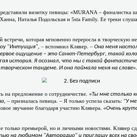
представили визитку певицы: «MURANA – финалистка шоу
 Ханна, Наталья Подольская и 5sta Family. Ее треки слуша
й встречи, которая мгновенно переросла в творческую не
, – вспомнил Клявер. –
шоу "Интуиция"
Она меня настол
ервое ощущение – это Санкт-Петербург, такой холо
ругая история. Я осознал, что мы с такой фантастич
»
творческом тандеме. И она поймала меня на слове
на предложение о сотрудничестве. «
Ты мне столько 
, – призналась певица. – Я только успела сказать: "
на
У ме
ое звучание благодаря участию Клявера. «
Очень крут
е только премьерой, но и личными новостями. Клявер сд
ью на любимом "Авторадио" и приглашу всех на сво