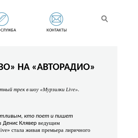
-СЛУЖБА
КОНТАКТЫ
ОВО» НА «АВТОРАДИО»
тный трек в шоу «Мурзилки Live».
нтливым, кто поет и пишет
ил
ведущим
Денис Клявер
ive» стала живая премьера лиричного