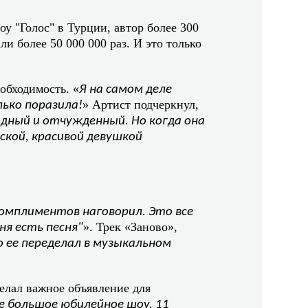
 "Голос" в Турции, автор более 300
ли более 50 000 000 раз. И это только
обходимость. «
Я на самом деле
» Артист подчеркнул,
ько поразила!
дный и отчуждeнный. Но когда она
еской, красивой девушкой
.
комплиментов наговорил. Это всe
». Трек «Заново»,
ня есть песня"
о еe переделал в музыкальном
елал важное объявление для
e большое юбилейное шоу. 11