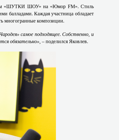
еннем «ШУТКИ ШОУ» на «Юмор FM». Стиль
ими балладами. Каждая участница обладает
ать многогранные композиции.
«Чародея» самое подходящее. Собственно, и
чится обязательно»,
– поделился Яковлев.