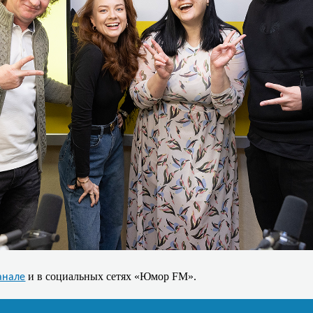
и в социальных сетях «Юмор
FM
».
анале