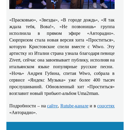
«Прасковью», «Звезды», «В городе дождь», «Я так
ждала тебя, Вова!», «Не позвонишь» группа
исполнила в прямом эфире «Авторадио».
Сюрпризом стала новая версия хита «Проститься»,
которую Кристовские спели вместе
c
Wiwo
. Эту
артистку из Италии страна узнала благодаря певице
Zivert
, сейчас она завоевывает публику, исполняя на
итальянском языке популярные русские песни.
«Ночь» Андрея Губина, спетая
Wiwo
, собрала в
сервисе «Яндекс Музыка» уже более 400 тысяч
прослушиваний. Обновленный хит «Проститься»
возглавит новый трибьют-альбом
Uma2rman.
Подробности – на
сайте
,
Rutube
-канале
и
в
соцсетях
«Авторадио».