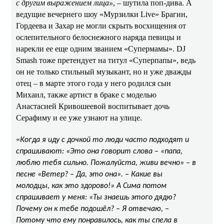
с другим выражением лица»
, – шутила поп-дива. А
ведущие вечернего шоу «Мурзилки Live» Брагин,
Гордеева и Захар не могли скрыть восхищения от
ослепительного белоснежного наряда певицы и
нарекли ее еще одним званием «Супермамы». DJ
Smash тоже претендует на титул «Суперпапы», ведь
он не только стильный музыкант, но и уже дважды
отец – в марте этого года у него родился сын
Михаил, также артист в браке с моделью
Анастасией Кривошеевой воспитывает дочь
Серафиму и ее уже узнают на улице.
«
Когда я иду с дочкой то люди часто подходят и
спрашивают: «Это она говорит слова – «папа,
люблю тебя сильно. Пожалуйста, живи вечно» – в
песне «Ветер? – Да, это она». – Какие вы
молодцы, как это здорово!» А Сима потом
спрашивает у меня: «Ты знаешь этого дядю?
Почему он к тебе подошёл? – Я отвечаю, –
Потому что ему понравилось, как ты спела в