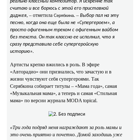
реально классный композитор. Я искренне так
считаю и все борюсь с этой его приставкой
, – отметила
. –
диджея
Серябкина
Выбор пал на эту
песню, когда она еще была не «Супергероем», а
просто офигенным треком с офигенным вайбом
без текста. Он так классно ее исполнил, что я
сразу представила себе супергеройскую
.
историю»
Артисты крепко вжились в роль. В эфире
«Авторадио» они признались, что зачастую и в
жизни чувствуют себя супергероями. Так
Серябкина собирает титулы – «Мама года», самая
«Музыкальная мама», а теперь и самая «Стильная
мама» по версии журнала MODA topical.
«Три года подряд меня награждают за роль мамы и
это очень приятно и почетно. Домой заходишь уже