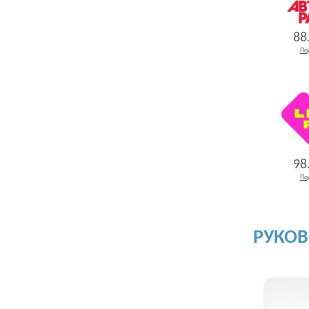
88
По
98
По
РУКО