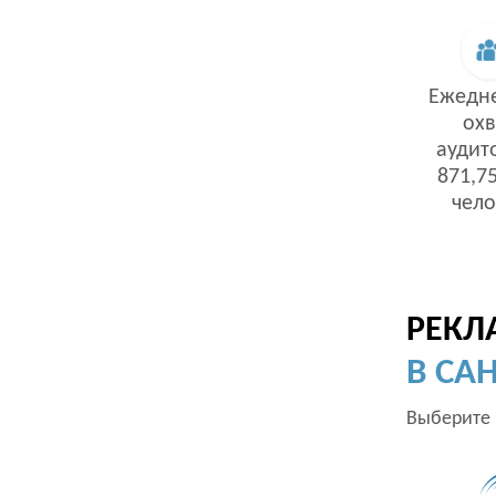
Ежедн
охв
аудит
871,75
чело
РЕКЛ
В СА
Выберите