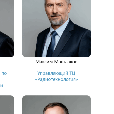
Максим Машлаков
 по
Управляющий ТЦ
с
«Радиотехнология»
ми