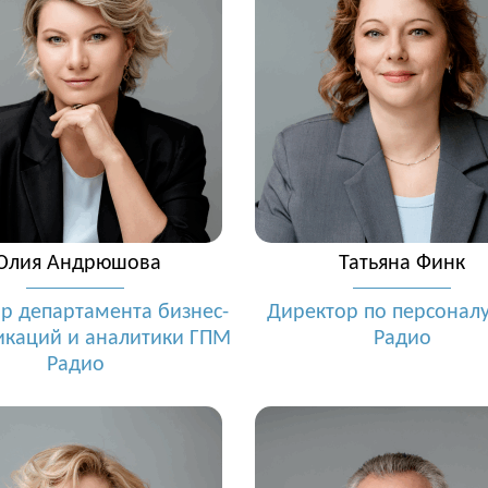
Юлия Андрюшова
Татьяна Финк
р департамента бизнес-
Директор по персонал
каций и аналитики ГПМ
Радио
Радио