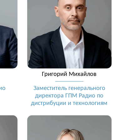
Григорий Михайлов
ио
Заместитель генерального
директора ГПМ Радио по
дистрибуции и технологиям