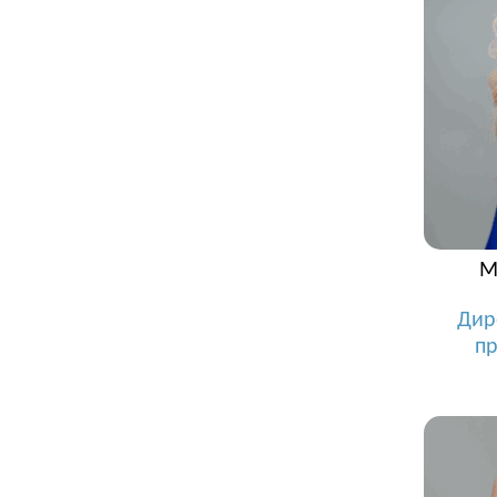
М
Дир
п