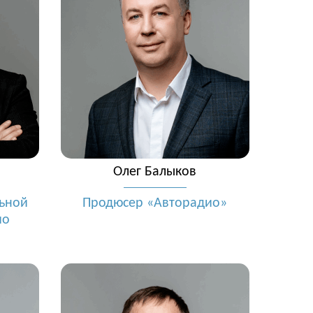
Олег Балыков
льной
Продюсер «Авторадио»
ио