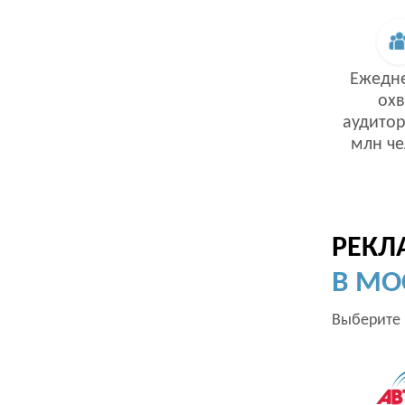
Ежедн
охв
аудитор
млн че
РЕКЛ
В МО
Выберите