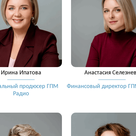
Ирина Ипатова
Анастасия Селезне
альный продюсер ГПМ
Финансовый директор ГП
Радио