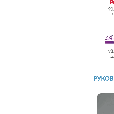
90
По
98
По
РУКО