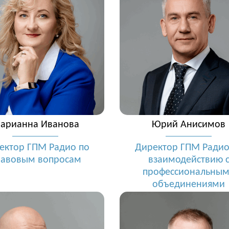
арианна Иванова
Юрий Анисимов
ектор ГПМ Радио по
Директор ГПМ Радио
равовым вопросам
взаимодействию 
профессиональны
объединениями